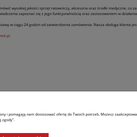
amówić wysokiej jakości sprzęt ratowniczy, akcesoria oraz środki medyczne, co 
wiadczenia zapoznać się z jego funkcjonalnością oraz zastosowaniem w działani
tawy w ciągu 24 godzin od zatwierdzenia zamówienia. Nasza obsługa klienta jest 
nek.pl
.
trony i pomagają nam dostosować ofertę do Twoich potrzeb. Możesz zaakceptować 
j zgody".
ne najwyższej jakości, takie jak sprzęt do ewakuacji czy nowoczesne środki do o