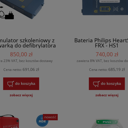
ulator szkoleniowy z
Bateria Philips Heart
arką do defibrylatora
FRX - HS1
D Philips HeartStart
850,00 zł
740,00 zł
FRx/HS1
ra 23% VAT, bez kosztów dostawy
zawiera 8% VAT, bez kosztów d
691,06 zł
685,19 zł
Cena netto:
Cena netto:
do koszyka
do koszyka
zobacz więcej
zobacz więcej
nowość