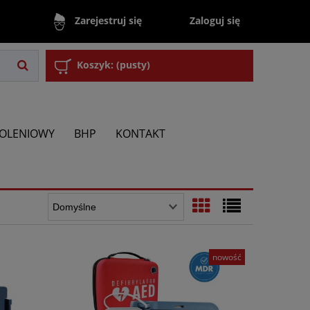
Zaloguj się
Zarejestruj się
Koszyk:
(pusty)
KOLENIOWY
BHP
KONTAKT
nowość