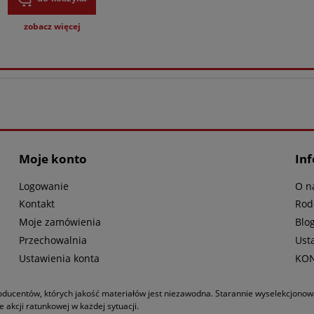
zobacz więcej
Moje konto
In
Logowanie
O n
Kontakt
Rod
Moje zamówienia
Blo
Przechowalnia
Ust
Ustawienia konta
KO
roducentów, których jakość materiałów jest niezawodna. Starannie wyselekcjono
akcji ratunkowej w każdej sytuacji.