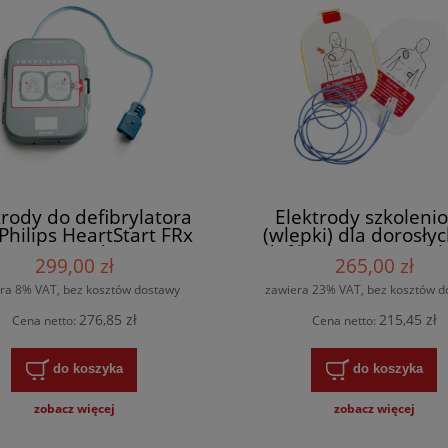
trody do defibrylatora
Elektrody szkoleni
Philips HeartStart FRx
(wlepki) dla dorosły
SmartPads II
defibrylatora AED Ph
299,00 zł
265,00 zł
HeartStart HS1
ra 8% VAT, bez kosztów dostawy
zawiera 23% VAT, bez kosztów d
276,85 zł
215,45 zł
Cena netto:
Cena netto:
do koszyka
do koszyka
zobacz więcej
zobacz więcej