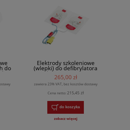
owe
Elektrody szkoleniowe
ch do
(wlepki) do defibrylatora
ilips
AED Philips HeartStart FRx
265,00 zł
ostawy
zawiera 23% VAT, bez kosztów dostawy
215,45 zł
Cena netto:
do koszyka
zobacz więcej