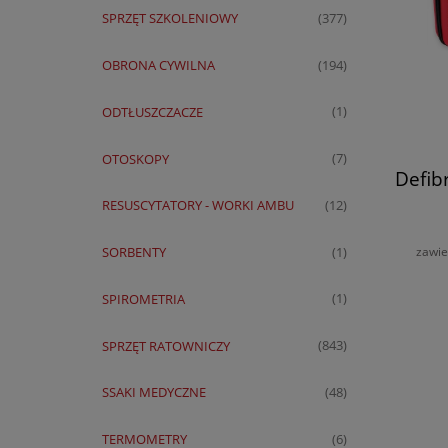
SPRZĘT SZKOLENIOWY
(377)
OBRONA CYWILNA
(194)
ODTŁUSZCZACZE
(1)
OTOSKOPY
(7)
Defib
RESUSCYTATORY - WORKI AMBU
(12)
zawie
SORBENTY
(1)
SPIROMETRIA
(1)
SPRZĘT RATOWNICZY
(843)
SSAKI MEDYCZNE
(48)
TERMOMETRY
(6)