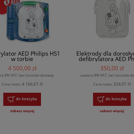
rylator AED Philips HS1
Elektrody dla dorosły
w torbie
defibrylatora AED Ph
HeartStart HS1
4 500,00 zł
350,00 zł
ra 8% VAT, bez kosztów dostawy
zawiera 8% VAT, bez kosztów d
4 166,67 zł
324,07 zł
Cena netto:
Cena netto:
do koszyka
do koszyka
zobacz więcej
zobacz więcej