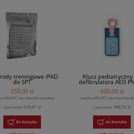
trody treningowe iPAD
Klucz pediatryczny
do SPT
defibrylatora AED Ph
HeartStart FRx
259,00 zł
430,00 zł
ra 8% VAT, bez kosztów dostawy
zawiera 8% VAT, bez kosztów d
239,81 zł
398,15 zł
Cena netto:
Cena netto:
do koszyka
do koszyka
zobacz więcej
zobacz więcej