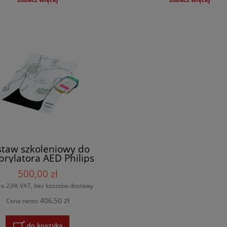
staw szkoleniowy do
brylatora AED Philips
rtStart HS1 – mata i
500,00 zł
elektrody
ra 23% VAT, bez kosztów dostawy
406,50 zł
Cena netto:
do koszyka