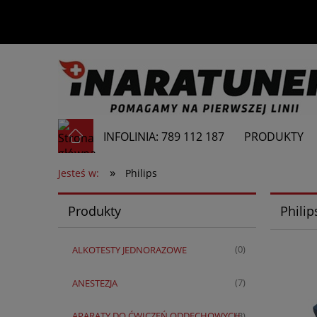
INFOLINIA: 789 112 187
PRODUKTY
»
Jesteś w:
Philips
Produkty
Philip
ALKOTESTY JEDNORAZOWE
(0)
ANESTEZJA
(7)
APARATY DO ĆWICZEŃ ODDECHOWYCH
(3)