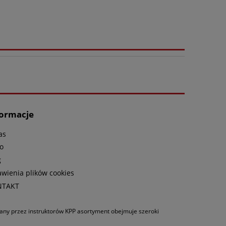
formacje
as
o
g
awienia plików cookies
NTAKT
wany przez instruktorów KPP asortyment obejmuje szeroki