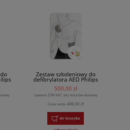
 do
Zestaw szkoleniowy do
ilips
defibrylatora AED Philips
HeartStart FRx – mata i
500,00 zł
elektrody
ostawy
zawiera 23% VAT, bez kosztów dostawy
406,50 zł
Cena netto:
do koszyka
zobacz więcej