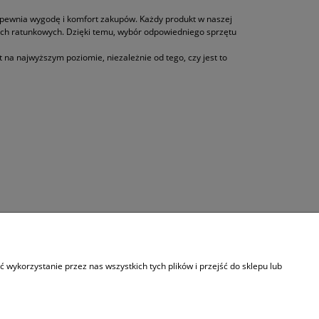
zapewnia wygodę i komfort zakupów. Każdy produkt w naszej
ach ratunkowych. Dzięki temu, wybór odpowiedniego sprzętu
na najwyższym poziomie, niezależnie od tego, czy jest to
wykorzystanie przez nas wszystkich tych plików i przejść do sklepu lub
patrywania oparzeń i krwotoków.