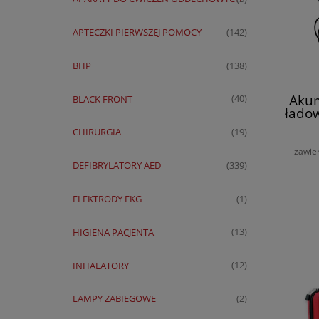
APTECZKI PIERWSZEJ POMOCY
(142)
BHP
(138)
Akum
BLACK FRONT
(40)
ładow
AE
CHIRURGIA
(19)
zawie
DEFIBRYLATORY AED
(339)
ELEKTRODY EKG
(1)
HIGIENA PACJENTA
(13)
INHALATORY
(12)
LAMPY ZABIEGOWE
(2)