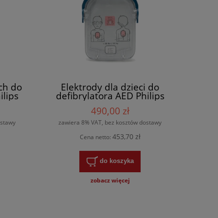
ch do
Elektrody dla dzieci do
ilips
defibrylatora AED Philips
HeartStart HS1
490,00 zł
ostawy
zawiera 8% VAT, bez kosztów dostawy
453,70 zł
Cena netto:
do koszyka
zobacz więcej