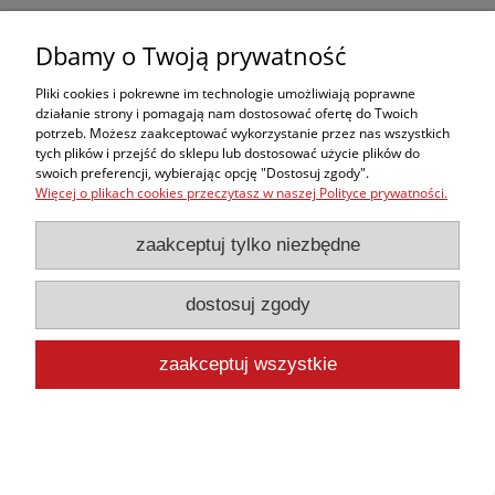
Dbamy o Twoją prywatność
Pliki cookies i pokrewne im technologie umożliwiają poprawne
działanie strony i pomagają nam dostosować ofertę do Twoich
potrzeb. Możesz zaakceptować wykorzystanie przez nas wszystkich
tych plików i przejść do sklepu lub dostosować użycie plików do
swoich preferencji, wybierając opcję "Dostosuj zgody".
Więcej o plikach cookies przeczytasz w naszej Polityce prywatności.
zaakceptuj tylko niezbędne
dostosuj zgody
Fantom Adult Airway Management
zaakceptuj wszystkie
Trainer
13 694,20 zł
zawiera 23% VAT, bez kosztów dostawy
11 133,50 zł
Cena netto: