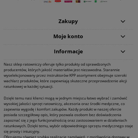
Zakupy
Moje konto
Informacje
Nasz sklep ratowniczy oferuje tylko produkty od sprawdzonych
producentów, których jakość materiałów jest niezawodna. Starannie
wyselekcjonowany przez instruktorów KPP asortyment obejmuje szeroki
wachlarz produktów, które zapewniają skuteczne przeprowadzenie akcji
ratunkowej w każdej sytuacji.
Dzięki temu nasi klienci mogą w jednym miejscu łatwo wybrać i zamówić
wysokiej jakości sprzęt ratowniczy, akcesoria oraz środki medyczne, co
zapewnia wygodę i komfort zakupów. Każdy produkt w naszej ofercie
posiada szczegółowy opis, który pozwala osobom bez doświadczenia
zapoznać się z jego funkcjonalnością oraz zastosowaniem w działaniach
ratunkowych. Dzięki temu, wybór odpowiedniego sprzętu medycznego staje
się prosty i intuicyjny.
Oferujemy również szybka realizację zamówień, z możliwością dostawy w