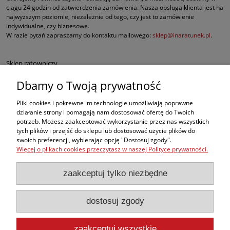
ciągu 24 godzin od zatwierdzenia zamówienia. Nasza obsługa klienta jest na
najwyższym poziomie, niezależnie od tego, czy jest to zamówienie
indywidualne, czy biznesowe.
W razie pytań zapraszamy do kontaktu mailowego:
sklep@inaratunek.pl
.
Sklep ratowniczy
Dbamy o Twoją prywatność
Defibrylatory AED
Pliki cookies i pokrewne im technologie umożliwiają poprawne
Fantomy RKO
działanie strony i pomagają nam dostosować ofertę do Twoich
potrzeb. Możesz zaakceptować wykorzystanie przez nas wszystkich
tych plików i przejść do sklepu lub dostosować użycie plików do
Sprzęt ratowniczy dla służb mundurowych
swoich preferencji, wybierając opcję "Dostosuj zgody".
Więcej o plikach cookies przeczytasz w naszej Polityce prywatności.
Apteczki pierwszej pomocy
zaakceptuj tylko niezbędne
BHP
dostosuj zgody
, ale w naszej ofercie znajdą Państwo także inne produkty medyczne
najwyższej jakości, takie jak sprzęt do ewakuacji czy nowoczesne środki do
opatrywania oparzeń i krwotoków.
zaakceptuj wszystkie