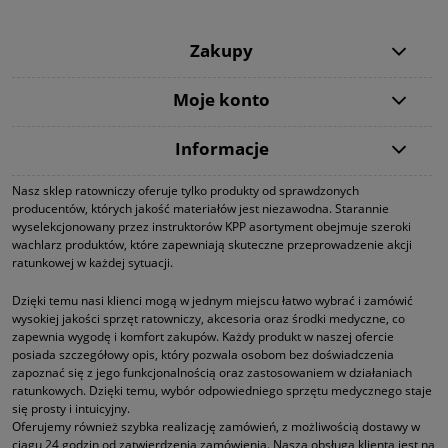
Zakupy
Moje konto
Informacje
Nasz sklep ratowniczy oferuje tylko produkty od sprawdzonych
producentów, których jakość materiałów jest niezawodna. Starannie
wyselekcjonowany przez instruktorów KPP asortyment obejmuje szeroki
wachlarz produktów, które zapewniają skuteczne przeprowadzenie akcji
ratunkowej w każdej sytuacji.
Dzięki temu nasi klienci mogą w jednym miejscu łatwo wybrać i zamówić
wysokiej jakości sprzęt ratowniczy, akcesoria oraz środki medyczne, co
zapewnia wygodę i komfort zakupów. Każdy produkt w naszej ofercie
posiada szczegółowy opis, który pozwala osobom bez doświadczenia
zapoznać się z jego funkcjonalnością oraz zastosowaniem w działaniach
ratunkowych. Dzięki temu, wybór odpowiedniego sprzętu medycznego staje
się prosty i intuicyjny.
Oferujemy również szybka realizację zamówień, z możliwością dostawy w
ciągu 24 godzin od zatwierdzenia zamówienia. Nasza obsługa klienta jest na