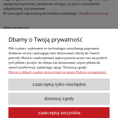
najwyższym poziomie, niezależnie od tego, czy jest to zamówienie
indywidualne, czy biznesowe.
W razie pytań zapraszamy do kontaktu mailowego:
sklep@inaratunek.pl
.
Sklep ratowniczy
Dbamy o Twoją prywatność
Defibrylatory AED
Pliki cookies i pokrewne im technologie umożliwiają poprawne
Fantomy RKO
działanie strony i pomagają nam dostosować ofertę do Twoich
potrzeb. Możesz zaakceptować wykorzystanie przez nas wszystkich
tych plików i przejść do sklepu lub dostosować użycie plików do
Sprzęt ratowniczy dla służb mundurowych
swoich preferencji, wybierając opcję "Dostosuj zgody".
Więcej o plikach cookies przeczytasz w naszej Polityce prywatności.
Apteczki pierwszej pomocy
zaakceptuj tylko niezbędne
BHP
dostosuj zgody
, ale w naszej ofercie znajdą Państwo także inne produkty medyczne
najwyższej jakości, takie jak sprzęt do ewakuacji czy nowoczesne środki do
opatrywania oparzeń i krwotoków.
zaakceptuj wszystkie