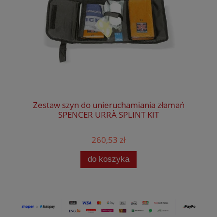
Zestaw szyn do unieruchamiania złamań
SPENCER URRÀ SPLINT KIT
260,53 zł
do koszyka