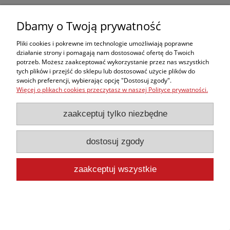
Dbamy o Twoją prywatność
Cewnik FOLEY dwudrożny lateksowy CH18
Pliki cookies i pokrewne im technologie umożliwiają poprawne
2,45 zł
działanie strony i pomagają nam dostosować ofertę do Twoich
2,27 zł
potrzeb. Możesz zaakceptować wykorzystanie przez nas wszystkich
Cena netto:
tych plików i przejść do sklepu lub dostosować użycie plików do
do koszyka
swoich preferencji, wybierając opcję "Dostosuj zgody".
Więcej o plikach cookies przeczytasz w naszej Polityce prywatności.
zaakceptuj tylko niezbędne
dostosuj zgody
Cewnik FOLEY dwudrożny lateksowy CH20
zaakceptuj wszystkie
2,45 zł
2,27 zł
Cena netto:
do koszyka