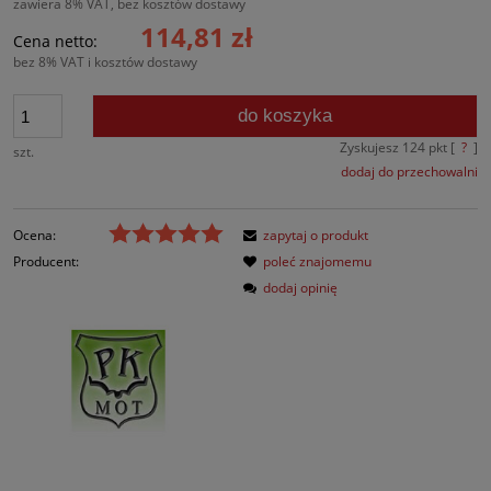
zawiera 8% VAT, bez kosztów dostawy
114,81 zł
Cena netto:
bez 8% VAT i kosztów dostawy
do koszyka
Zyskujesz
124
pkt [
?
]
szt.
dodaj do przechowalni
Ocena:
zapytaj o produkt
Producent:
poleć znajomemu
dodaj opinię