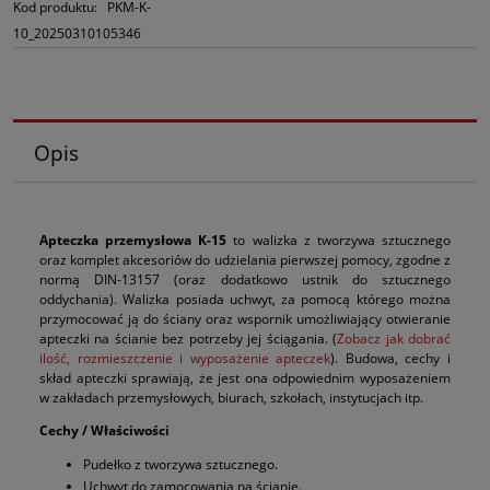
Kod produktu:
PKM-K-
10_20250310105346
Opis
Apteczka przemysłowa K-15
to walizka z tworzywa sztucznego
oraz komplet akcesoriów do udzielania pierwszej pomocy, zgodne z
normą DIN-13157 (oraz dodatkowo ustnik do sztucznego
oddychania). Walizka posiada uchwyt, za pomocą którego można
przymocować ją do ściany oraz wspornik umożliwiający otwieranie
apteczki na ścianie bez potrzeby jej ściągania. (
Zobacz jak dobrać
ilość, rozmieszczenie i wyposażenie apteczek
). Budowa, cechy i
skład apteczki sprawiają, że jest ona odpowiednim wyposażeniem
w zakładach przemysłowych, biurach, szkołach, instytucjach itp.
Cechy / Właściwości
Pudełko z tworzywa sztucznego.
Uchwyt do zamocowania na ścianie.