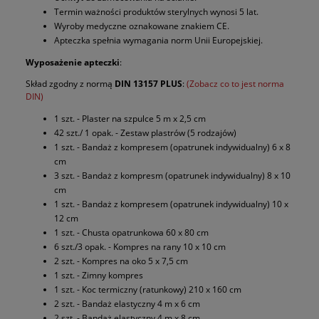
Termin ważności produktów sterylnych wynosi 5 lat.
Wyroby medyczne oznakowane znakiem CE.
Apteczka spełnia wymagania norm Unii Europejskiej.
Wyposażenie apteczki
:
Skład zgodny z normą
DIN 13157 PLUS
:
(Zobacz co to jest norma
DIN)
1 szt. - Plaster na szpulce 5 m x 2,5 cm
42 szt./ 1 opak. - Zestaw plastrów (5 rodzajów)
1 szt. - Bandaż z kompresem (opatrunek indywidualny) 6 x 8
cm
3 szt. - Bandaż z kompresm (opatrunek indywidualny) 8 x 10
cm
1 szt. - Bandaż z kompresem (opatrunek indywidualny) 10 x
12 cm
1 szt. - Chusta opatrunkowa 60 x 80 cm
6 szt./3 opak. - Kompres na rany 10 x 10 cm
2 szt. - Kompres na oko 5 x 7,5 cm
1 szt. - Zimny kompres
1 szt. - Koc termiczny (ratunkowy) 210 x 160 cm
2 szt. - Bandaż elastyczny 4 m x 6 cm
2 szt. - Bandaż elastyczny 4 m x 8 cm