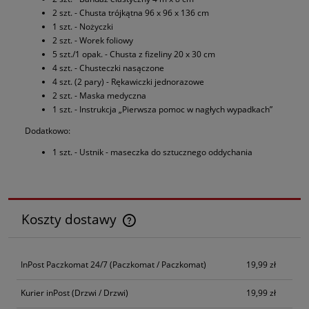
2 szt. - Chusta trójkątna 96 x 96 x 136 cm
1 szt. - Nożyczki
2 szt. - Worek foliowy
5 szt./1 opak. - Chusta z fizeliny 20 x 30 cm
4 szt. - Chusteczki nasączone
4 szt. (2 pary) - Rękawiczki jednorazowe
2 szt. - Maska medyczna
1 szt. - Instrukcja „Pierwsza pomoc w nagłych wypadkach”
Dodatkowo:
1 szt. - Ustnik - maseczka do sztucznego oddychania
Koszty dostawy
Cena nie zawiera ewentualnych kosztów płatności
InPost Paczkomat 24/7
(Paczkomat / Paczkomat)
19,99 zł
Kurier inPost
(Drzwi / Drzwi)
19,99 zł