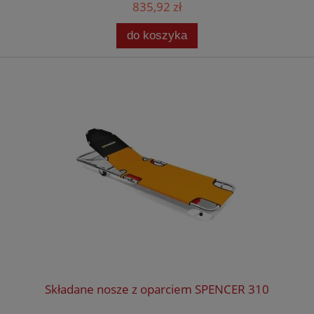
835,92 zł
do koszyka
Składane nosze z oparciem SPENCER 310