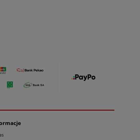
formacje
as