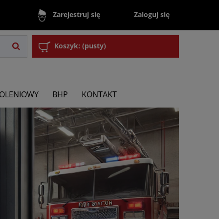
Zaloguj się
Zarejestruj się
Koszyk:
(pusty)
KOLENIOWY
BHP
KONTAKT