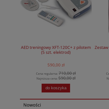
AED treningowy XFT-120C+ z pilotem
Zestaw 
(5 szt. elektrod)
590,00 zł
710,00 zł
Cena regularna:
C
590,00 zł
Najniższa cena:
N
do koszyka
Nowości