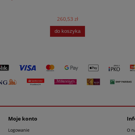
260,53 zł
do koszyka
Moje konto
In
Logowanie
O n