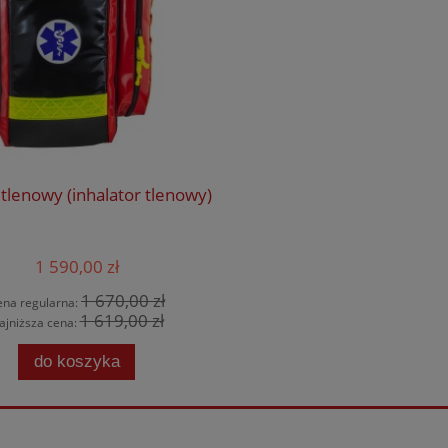
tlenowy (inhalator tlenowy)
1 590,00 zł
1 670,00 zł
ena regularna:
1 619,00 zł
ajniższa cena:
do koszyka