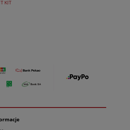
T KIT
formacje