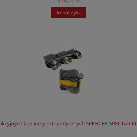
278,12 zł
do koszyka
nkcyjnych kołnierzy ortopedycznych SPENCER SPECTAR KI