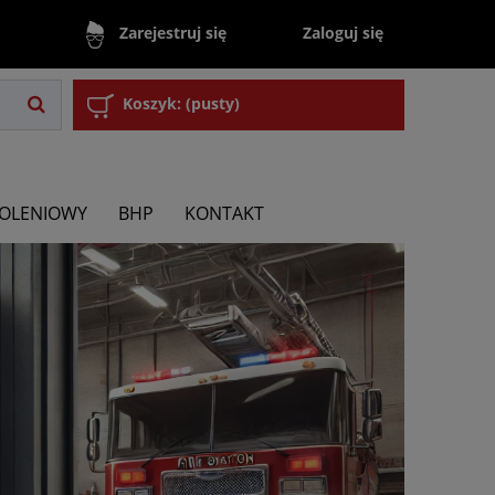
Zaloguj się
Zarejestruj się
Koszyk:
(pusty)
KOLENIOWY
BHP
KONTAKT