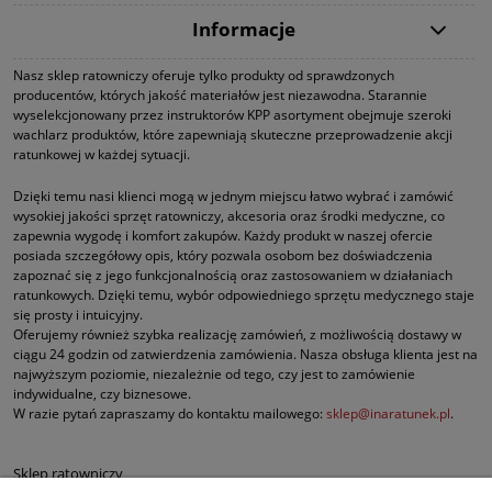
Informacje
Nasz sklep ratowniczy oferuje tylko produkty od sprawdzonych
producentów, których jakość materiałów jest niezawodna. Starannie
wyselekcjonowany przez instruktorów KPP asortyment obejmuje szeroki
wachlarz produktów, które zapewniają skuteczne przeprowadzenie akcji
ratunkowej w każdej sytuacji.
Dzięki temu nasi klienci mogą w jednym miejscu łatwo wybrać i zamówić
wysokiej jakości sprzęt ratowniczy, akcesoria oraz środki medyczne, co
zapewnia wygodę i komfort zakupów. Każdy produkt w naszej ofercie
posiada szczegółowy opis, który pozwala osobom bez doświadczenia
zapoznać się z jego funkcjonalnością oraz zastosowaniem w działaniach
ratunkowych. Dzięki temu, wybór odpowiedniego sprzętu medycznego staje
się prosty i intuicyjny.
Oferujemy również szybka realizację zamówień, z możliwością dostawy w
ciągu 24 godzin od zatwierdzenia zamówienia. Nasza obsługa klienta jest na
najwyższym poziomie, niezależnie od tego, czy jest to zamówienie
indywidualne, czy biznesowe.
W razie pytań zapraszamy do kontaktu mailowego:
sklep@inaratunek.pl
.
Sklep ratowniczy